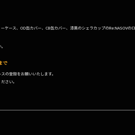
ラリーケース、OD缶カバー、CB缶カバー、漆黒のシェラカップのRe:NASO
い。
9まで
レスの登録をお願いいたします。
ください。