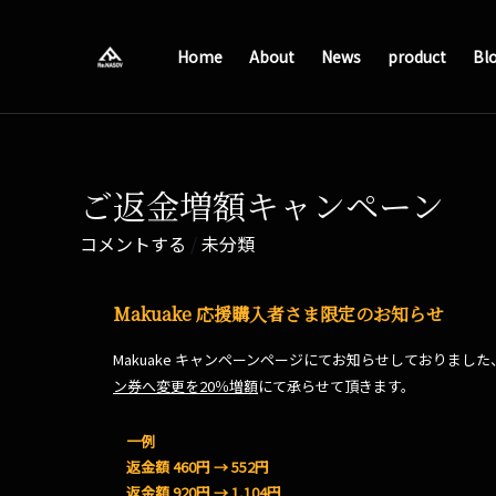
Home
About
News
product
Bl
ご返金増額キャンペーン
コメントする
/
未分類
Makuake 応援購入者さま限定のお知らせ
Makuake キャンペーンページにてお知らせしておりまし
ン券へ変更を20％増額
にて承らせて頂きます。
一例
返金額 460円 → 552円
返金額 920円 → 1,104円