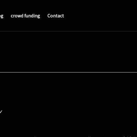
og
crowd funding
Contact
ン